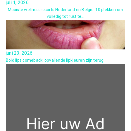
juli 1, 2026
Mooiste wellnessresorts Nederland en België: 10 plekken om
volledig tot rust te...
juni 23, 2026
Bold lips comeback: opvallende lipkleuren zijn terug