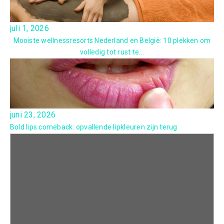
juli 1, 2026
Mooiste wellnessresorts Nederland en België: 10 plekken om
volledig tot rust te...
juni 23, 2026
Bold lips comeback: opvallende lipkleuren zijn terug