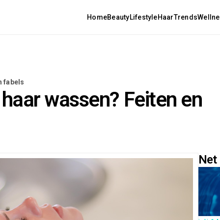
Home
Beauty
Lifestyle
Haar
Trends
Welln
n fabels
 haar wassen? Feiten en
Net 