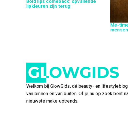
Bold lips comeback: opvallende
lipkleuren zijn terug
Me-time
mensen:
Welkom bij GlowGids, dé beauty- en lifestyleblo
van binnen én van buiten. Of je nu op zoek bent n
nieuwste make-uptrends.