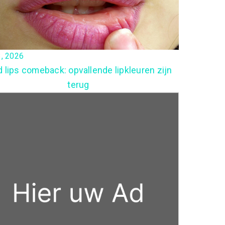
3, 2026
d lips comeback: opvallende lipkleuren zijn
terug