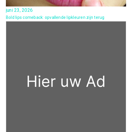
juni 23, 2026
Bold lips comeback: opvallende lipkleuren zijn terug